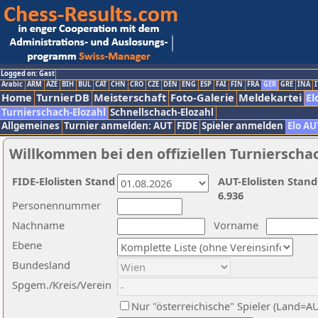
Logged on: Gast
Arabic
ARM
AZE
BIH
BUL
CAT
CHN
CRO
CZE
DEN
ENG
ESP
FAI
FIN
FRA
GER
GRE
INA
I
Home
TurnierDB
Meisterschaft
Foto-Galerie
Meldekartei
El
Turnierschach-Elozahl
Schnellschach-Elozahl
Allgemeines
Turnier anmelden: AUT
FIDE
Spieler anmelden
Elo AU
Willkommen bei den offiziellen Turnierscha
FIDE-Elolisten Stand
AUT-Elolisten Stand
6.936
Personennummer
Nachname
Vorname
Ebene
Bundesland
Spgem./Kreis/Verein
Nur "österreichische" Spieler (Land=A