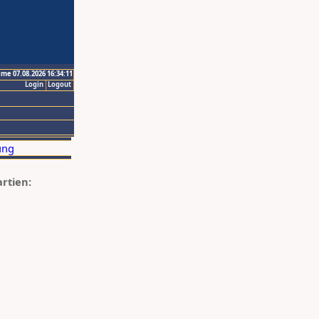
ime 07.08.2026 16:34:11
Login
Logout
artien: