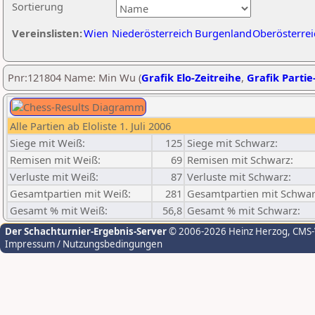
Sortierung
Vereinslisten:
Wien
Niederösterreich
Burgenland
Oberösterrei
Pnr:121804 Name: Min Wu (
Grafik Elo-Zeitreihe
,
Grafik Partie-
Alle Partien ab Eloliste 1. Juli 2006
Siege mit Weiß:
125
Siege mit Schwarz:
Remisen mit Weiß:
69
Remisen mit Schwarz:
Verluste mit Weiß:
87
Verluste mit Schwarz:
Gesamtpartien mit Weiß:
281
Gesamtpartien mit Schwar
Gesamt % mit Weiß:
56,8
Gesamt % mit Schwarz:
Der Schachturnier-Ergebnis-Server
© 2006-2026 Heinz Herzog
, CMS
Impressum / Nutzungsbedingungen