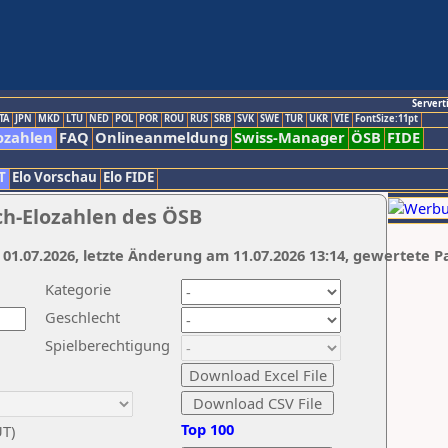
Servert
TA
JPN
MKD
LTU
NED
POL
POR
ROU
RUS
SRB
SVK
SWE
TUR
UKR
VIE
FontSize:11pt
ozahlen
FAQ
Onlineanmeldung
Swiss-Manager
ÖSB
FIDE
T
Elo Vorschau
Elo FIDE
ch-Elozahlen des ÖSB
 01.07.2026, letzte Änderung am 11.07.2026 13:14, gewertete P
Kategorie
Geschlecht
Spielberechtigung
Top 100
UT)