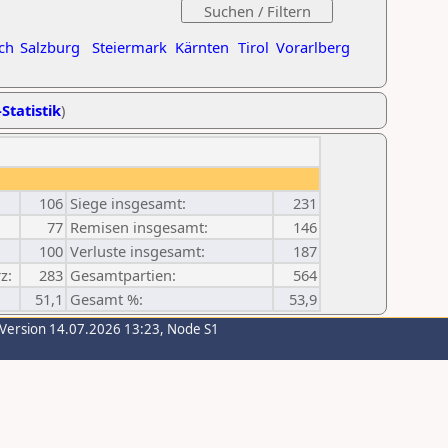
ch
Salzburg
Steiermark
Kärnten
Tirol
Vorarlberg
Statistik
)
106
Siege insgesamt:
231
77
Remisen insgesamt:
146
100
Verluste insgesamt:
187
z:
283
Gesamtpartien:
564
51,1
Gesamt %:
53,9
-Version 14.07.2026 13:23, Node S1