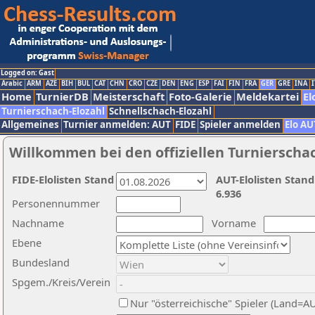
Logged on: Gast
Arabic
ARM
AZE
BIH
BUL
CAT
CHN
CRO
CZE
DEN
ENG
ESP
FAI
FIN
FRA
GER
GRE
INA
I
Home
TurnierDB
Meisterschaft
Foto-Galerie
Meldekartei
El
Turnierschach-Elozahl
Schnellschach-Elozahl
Allgemeines
Turnier anmelden: AUT
FIDE
Spieler anmelden
Elo AU
Willkommen bei den offiziellen Turnierscha
FIDE-Elolisten Stand
AUT-Elolisten Stand
6.936
Personennummer
Nachname
Vorname
Ebene
Bundesland
Spgem./Kreis/Verein
Nur "österreichische" Spieler (Land=A