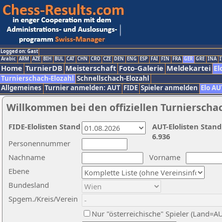
Logged on: Gast
Arabic
ARM
AZE
BIH
BUL
CAT
CHN
CRO
CZE
DEN
ENG
ESP
FAI
FIN
FRA
GER
GRE
INA
I
Home
TurnierDB
Meisterschaft
Foto-Galerie
Meldekartei
El
Turnierschach-Elozahl
Schnellschach-Elozahl
Allgemeines
Turnier anmelden: AUT
FIDE
Spieler anmelden
Elo AU
Willkommen bei den offiziellen Turnierscha
FIDE-Elolisten Stand
AUT-Elolisten Stand
6.936
Personennummer
Nachname
Vorname
Ebene
Bundesland
Spgem./Kreis/Verein
Nur "österreichische" Spieler (Land=A