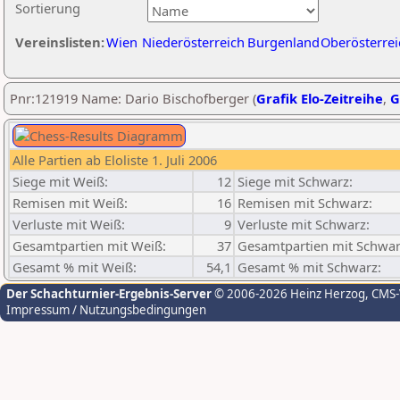
Sortierung
Vereinslisten:
Wien
Niederösterreich
Burgenland
Oberösterrei
Pnr:121919 Name: Dario Bischofberger (
Grafik Elo-Zeitreihe
,
G
Alle Partien ab Eloliste 1. Juli 2006
Siege mit Weiß:
12
Siege mit Schwarz:
Remisen mit Weiß:
16
Remisen mit Schwarz:
Verluste mit Weiß:
9
Verluste mit Schwarz:
Gesamtpartien mit Weiß:
37
Gesamtpartien mit Schwar
Gesamt % mit Weiß:
54,1
Gesamt % mit Schwarz:
Der Schachturnier-Ergebnis-Server
© 2006-2026 Heinz Herzog
, CMS
Impressum / Nutzungsbedingungen