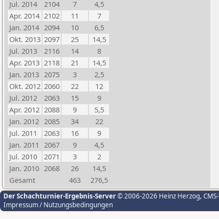
Jul. 2014
2104
7
4,5
Apr. 2014
2102
11
7
Jan. 2014
2094
10
6,5
Okt. 2013
2097
25
14,5
Jul. 2013
2116
14
8
Apr. 2013
2118
21
14,5
Jan. 2013
2075
3
2,5
Okt. 2012
2060
22
12
Jul. 2012
2063
15
9
Apr. 2012
2088
9
5,5
Jan. 2012
2085
34
22
Jul. 2011
2063
16
9
Jan. 2011
2067
9
4,5
Jul. 2010
2071
3
2
Jan. 2010
2068
26
14,5
Gesamt
463
276,5
Der Schachturnier-Ergebnis-Server
© 2006-2026 Heinz Herzog
, CMS
Impressum / Nutzungsbedingungen