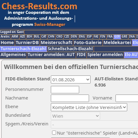
Logged on: Gast
Arabic
ARM
AZE
BIH
BUL
CAT
CHN
CRO
CZE
DEN
ENG
ESP
FAI
FIN
FRA
GER
GRE
INA
I
Home
TurnierDB
Meisterschaft
Foto-Galerie
Meldekartei
El
Turnierschach-Elozahl
Schnellschach-Elozahl
Allgemeines
Turnier anmelden: AUT
FIDE
Spieler anmelden
Elo AU
Willkommen bei den offiziellen Turnierscha
FIDE-Elolisten Stand
AUT-Elolisten Stand
6.936
Personennummer
Nachname
Vorname
Ebene
Bundesland
Spgem./Kreis/Verein
Nur "österreichische" Spieler (Land=A