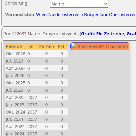
Sortierung
Vereinslisten:
Wien
Niederösterreich
Burgenland
Oberösterrei
Pnr:122687 Name: Dmytro Lytvynets (
Grafik Elo-Zeitreihe
,
Graf
Periode
Elo
Partien
Pkt.
Okt. 2026
0
0
0
Jul. 2026
0
0
0
Apr. 2026
0
0
0
Jan. 2026
0
0
0
Okt. 2025
0
0
0
Jul. 2025
0
0
0
Apr. 2025
2037
0
0
Jan. 2025
2037
0
0
Okt. 2024
2037
0
0
Jul. 2024
2037
0
0
Apr. 2024
2037
0
0
Jan. 2024
2037
0
0