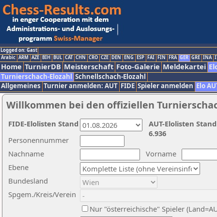
Logged on: Gast
Arabic
ARM
AZE
BIH
BUL
CAT
CHN
CRO
CZE
DEN
ENG
ESP
FAI
FIN
FRA
GER
GRE
INA
I
Home
TurnierDB
Meisterschaft
Foto-Galerie
Meldekartei
El
Turnierschach-Elozahl
Schnellschach-Elozahl
Allgemeines
Turnier anmelden: AUT
FIDE
Spieler anmelden
Elo AU
Willkommen bei den offiziellen Turnierscha
FIDE-Elolisten Stand
AUT-Elolisten Stand
6.936
Personennummer
Nachname
Vorname
Ebene
Bundesland
Spgem./Kreis/Verein
Nur "österreichische" Spieler (Land=A