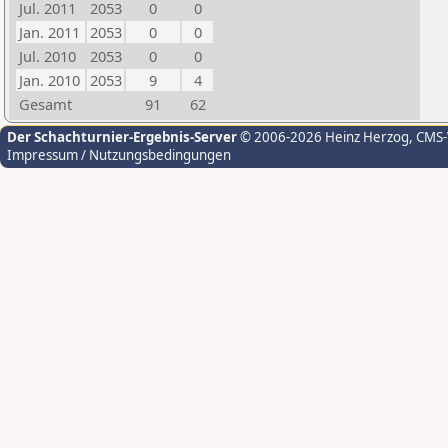
Jul. 2011
2053
0
0
Jan. 2011
2053
0
0
Jul. 2010
2053
0
0
Jan. 2010
2053
9
4
Gesamt
91
62
Der Schachturnier-Ergebnis-Server
© 2006-2026 Heinz Herzog
, CMS
Impressum / Nutzungsbedingungen