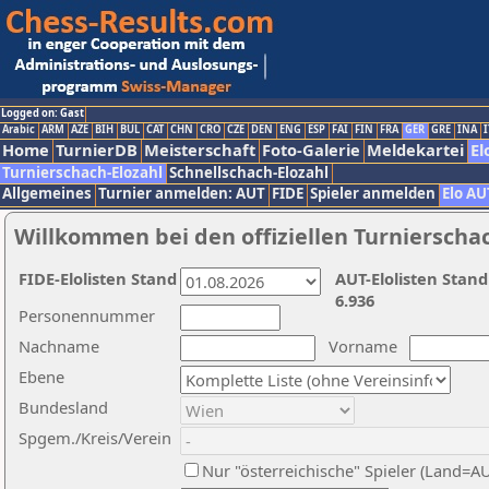
Logged on: Gast
Arabic
ARM
AZE
BIH
BUL
CAT
CHN
CRO
CZE
DEN
ENG
ESP
FAI
FIN
FRA
GER
GRE
INA
I
Home
TurnierDB
Meisterschaft
Foto-Galerie
Meldekartei
El
Turnierschach-Elozahl
Schnellschach-Elozahl
Allgemeines
Turnier anmelden: AUT
FIDE
Spieler anmelden
Elo AU
Willkommen bei den offiziellen Turnierscha
FIDE-Elolisten Stand
AUT-Elolisten Stand
6.936
Personennummer
Nachname
Vorname
Ebene
Bundesland
Spgem./Kreis/Verein
Nur "österreichische" Spieler (Land=A