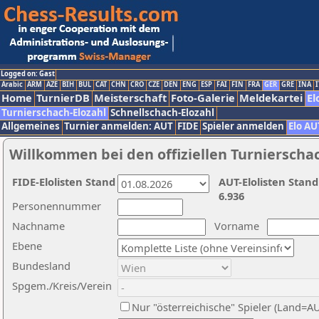
Logged on: Gast
Arabic
ARM
AZE
BIH
BUL
CAT
CHN
CRO
CZE
DEN
ENG
ESP
FAI
FIN
FRA
GER
GRE
INA
I
Home
TurnierDB
Meisterschaft
Foto-Galerie
Meldekartei
El
Turnierschach-Elozahl
Schnellschach-Elozahl
Allgemeines
Turnier anmelden: AUT
FIDE
Spieler anmelden
Elo AU
Willkommen bei den offiziellen Turnierscha
FIDE-Elolisten Stand
AUT-Elolisten Stand
6.936
Personennummer
Nachname
Vorname
Ebene
Bundesland
Spgem./Kreis/Verein
Nur "österreichische" Spieler (Land=A