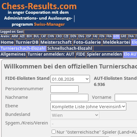
Logged on: Gast
Arabic
ARM
AZE
BIH
BUL
CAT
CHN
CRO
CZE
DEN
ENG
ESP
FAI
FIN
FRA
GER
GRE
INA
I
Home
TurnierDB
Meisterschaft
Foto-Galerie
Meldekartei
El
Turnierschach-Elozahl
Schnellschach-Elozahl
Allgemeines
Turnier anmelden: AUT
FIDE
Spieler anmelden
Elo AU
Willkommen bei den offiziellen Turnierscha
FIDE-Elolisten Stand
AUT-Elolisten Stand
6.936
Personennummer
Nachname
Vorname
Ebene
Bundesland
Spgem./Kreis/Verein
Nur "österreichische" Spieler (Land=A