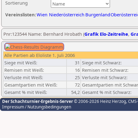
Sortierung
Vereinslisten:
Wien
Niederösterreich
Burgenland
Oberösterrei
Pnr:123544 Name: Bernhard Hrobath (
Grafik Elo-Zeitreihe
,
Gra
Alle Partien ab Eloliste 1. Juli 2006
Siege mit Weiß:
31
Siege mit Schwarz:
Remisen mit Weiß:
16
Remisen mit Schwarz:
Verluste mit Weiß:
25
Verluste mit Schwarz:
Gesamtpartien mit Weiß:
72
Gesamtpartien mit Schwar
Gesamt % mit Weiß:
54,2
Gesamt % mit Schwarz:
Der Schachturnier-Ergebnis-Server
© 2006-2026 Heinz Herzog
, CMS
Impressum / Nutzungsbedingungen