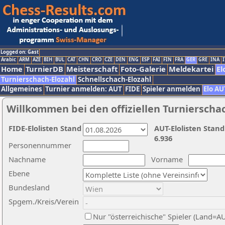
Logged on: Gast
Arabic
ARM
AZE
BIH
BUL
CAT
CHN
CRO
CZE
DEN
ENG
ESP
FAI
FIN
FRA
GER
GRE
INA
I
Home
TurnierDB
Meisterschaft
Foto-Galerie
Meldekartei
El
Turnierschach-Elozahl
Schnellschach-Elozahl
Allgemeines
Turnier anmelden: AUT
FIDE
Spieler anmelden
Elo AU
Willkommen bei den offiziellen Turnierscha
FIDE-Elolisten Stand
AUT-Elolisten Stand
6.936
Personennummer
Nachname
Vorname
Ebene
Bundesland
Spgem./Kreis/Verein
Nur "österreichische" Spieler (Land=A