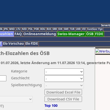
Servert
TA
JPN
MKD
LTU
NED
POL
POR
ROU
RUS
SRB
SVK
SWE
TUR
UKR
VIE
FontSize:11pt
ozahlen
FAQ
Onlineanmeldung
Swiss-Manager
ÖSB
FIDE
T
Elo Vorschau
Elo FIDE
ch-Elozahlen des ÖSB
 01.07.2026, letzte Änderung am 11.07.2026 13:14, gewertete P
Kategorie
Geschlecht
Spielberechtigung
Top 100
UT)