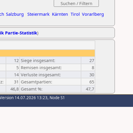
ch
Salzburg
Steiermark
Kärnten
Tirol
Vorarlberg
ik Partie-Statistik
)
12
Siege insgesamt:
27
5
Remisen insgesamt:
8
14
Verluste insgesamt:
30
z:
31
Gesamtpartien:
65
46,8
Gesamt %:
47,7
-Version 14.07.2026 13:23, Node S1