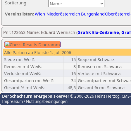
Sortierung
Vereinslisten:
Wien
Niederösterreich
Burgenland
Oberösterrei
Pnr:123653 Name: Eduard Wernisch (
Grafik Elo-Zeitreihe
,
Graf
Alle Partien ab Eloliste 1. Juli 2006
Siege mit Weiß:
15
Siege mit Schwarz:
Remisen mit Weiß:
3
Remisen mit Schwarz:
Verluste mit Weiß:
16
Verluste mit Schwarz:
Gesamtpartien mit Weiß:
34
Gesamtpartien mit Schwar
Gesamt % mit Weiß:
48,5
Gesamt % mit Schwarz:
Der Schachturnier-Ergebnis-Server
© 2006-2026 Heinz Herzog
, CMS
Impressum / Nutzungsbedingungen