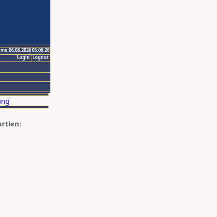
ime 06.08.2026 05:06:26
Login
Logout
artien: