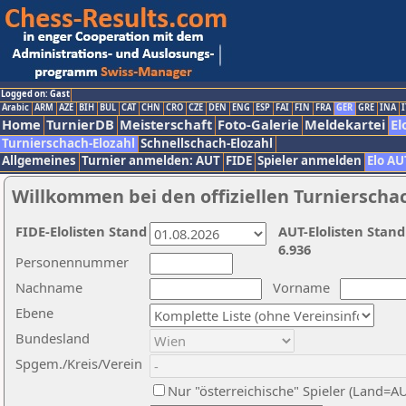
Logged on: Gast
Arabic
ARM
AZE
BIH
BUL
CAT
CHN
CRO
CZE
DEN
ENG
ESP
FAI
FIN
FRA
GER
GRE
INA
I
Home
TurnierDB
Meisterschaft
Foto-Galerie
Meldekartei
El
Turnierschach-Elozahl
Schnellschach-Elozahl
Allgemeines
Turnier anmelden: AUT
FIDE
Spieler anmelden
Elo AU
Willkommen bei den offiziellen Turnierscha
FIDE-Elolisten Stand
AUT-Elolisten Stand
6.936
Personennummer
Nachname
Vorname
Ebene
Bundesland
Spgem./Kreis/Verein
Nur "österreichische" Spieler (Land=A