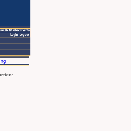
ime 07.08.2026 19:46:06
Login
Logout
artien: