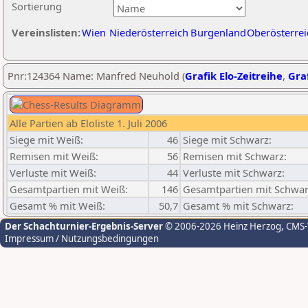
Sortierung
Vereinslisten:
Wien
Niederösterreich
Burgenland
Oberösterrei
Pnr:124364 Name: Manfred Neuhold (
Grafik Elo-Zeitreihe
,
Graf
Alle Partien ab Eloliste 1. Juli 2006
Siege mit Weiß:
46
Siege mit Schwarz:
Remisen mit Weiß:
56
Remisen mit Schwarz:
Verluste mit Weiß:
44
Verluste mit Schwarz:
Gesamtpartien mit Weiß:
146
Gesamtpartien mit Schwar
Gesamt % mit Weiß:
50,7
Gesamt % mit Schwarz:
Der Schachturnier-Ergebnis-Server
© 2006-2026 Heinz Herzog
, CMS
Impressum / Nutzungsbedingungen