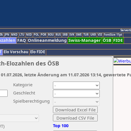
Servert
TA
JPN
MKD
LTU
NED
POL
POR
ROU
RUS
SRB
SVK
SWE
TUR
UKR
VIE
FontSize:11pt
ozahlen
FAQ
Onlineanmeldung
Swiss-Manager
ÖSB
FIDE
T
Elo Vorschau
Elo FIDE
ch-Elozahlen des ÖSB
 01.07.2026, letzte Änderung am 11.07.2026 13:14, gewertete P
Kategorie
Geschlecht
Spielberechtigung
Top 100
UT)