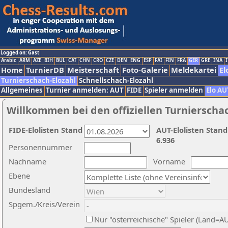
Logged on: Gast
Arabic
ARM
AZE
BIH
BUL
CAT
CHN
CRO
CZE
DEN
ENG
ESP
FAI
FIN
FRA
GER
GRE
INA
I
Home
TurnierDB
Meisterschaft
Foto-Galerie
Meldekartei
El
Turnierschach-Elozahl
Schnellschach-Elozahl
Allgemeines
Turnier anmelden: AUT
FIDE
Spieler anmelden
Elo AU
Willkommen bei den offiziellen Turnierscha
FIDE-Elolisten Stand
AUT-Elolisten Stand
6.936
Personennummer
Nachname
Vorname
Ebene
Bundesland
Spgem./Kreis/Verein
Nur "österreichische" Spieler (Land=A