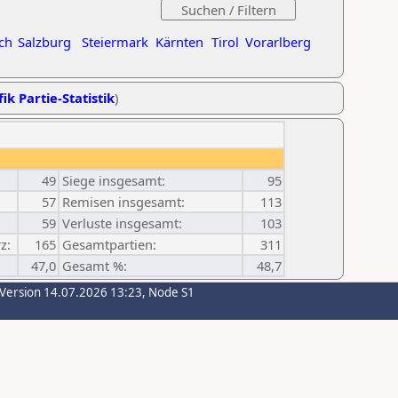
ch
Salzburg
Steiermark
Kärnten
Tirol
Vorarlberg
ik Partie-Statistik
)
49
Siege insgesamt:
95
57
Remisen insgesamt:
113
59
Verluste insgesamt:
103
z:
165
Gesamtpartien:
311
47,0
Gesamt %:
48,7
-Version 14.07.2026 13:23, Node S1