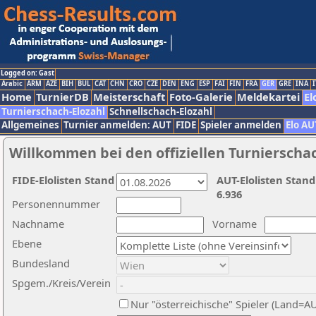
Logged on: Gast
Arabic
ARM
AZE
BIH
BUL
CAT
CHN
CRO
CZE
DEN
ENG
ESP
FAI
FIN
FRA
GER
GRE
INA
I
Home
TurnierDB
Meisterschaft
Foto-Galerie
Meldekartei
El
Turnierschach-Elozahl
Schnellschach-Elozahl
Allgemeines
Turnier anmelden: AUT
FIDE
Spieler anmelden
Elo AU
Willkommen bei den offiziellen Turnierscha
FIDE-Elolisten Stand
AUT-Elolisten Stand
6.936
Personennummer
Nachname
Vorname
Ebene
Bundesland
Spgem./Kreis/Verein
Nur "österreichische" Spieler (Land=A