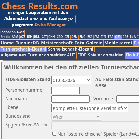
Logged on: Gast
Arabic
ARM
AZE
BIH
BUL
CAT
CHN
CRO
CZE
DEN
ENG
ESP
FAI
FIN
FRA
GER
GRE
INA
I
Home
TurnierDB
Meisterschaft
Foto-Galerie
Meldekartei
El
Turnierschach-Elozahl
Schnellschach-Elozahl
Allgemeines
Turnier anmelden: AUT
FIDE
Spieler anmelden
Elo AU
Willkommen bei den offiziellen Turnierscha
FIDE-Elolisten Stand
AUT-Elolisten Stand
6.936
Personennummer
Nachname
Vorname
Ebene
Bundesland
Spgem./Kreis/Verein
Nur "österreichische" Spieler (Land=A