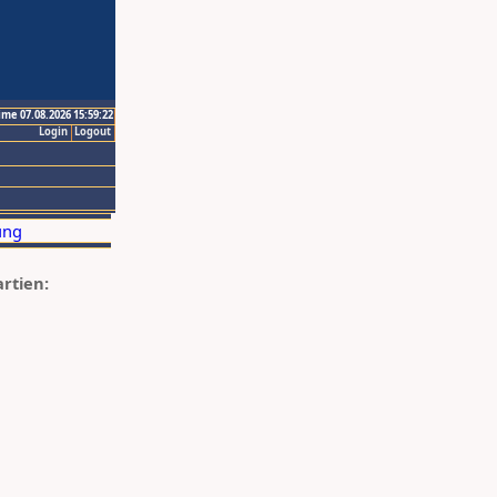
ime 07.08.2026 15:59:22
Login
Logout
artien: