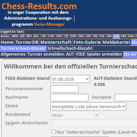
Logged on: Gast
Arabic
ARM
AZE
BIH
BUL
CAT
CHN
CRO
CZE
DEN
ENG
ESP
FAI
FIN
FRA
GER
GRE
INA
I
Home
TurnierDB
Meisterschaft
Foto-Galerie
Meldekartei
El
Turnierschach-Elozahl
Schnellschach-Elozahl
Allgemeines
Turnier anmelden: AUT
FIDE
Spieler anmelden
Elo AU
Willkommen bei den offiziellen Turnierscha
FIDE-Elolisten Stand
AUT-Elolisten Stand
6.936
Personennummer
Nachname
Vorname
Ebene
Bundesland
Spgem./Kreis/Verein
Nur "österreichische" Spieler (Land=A