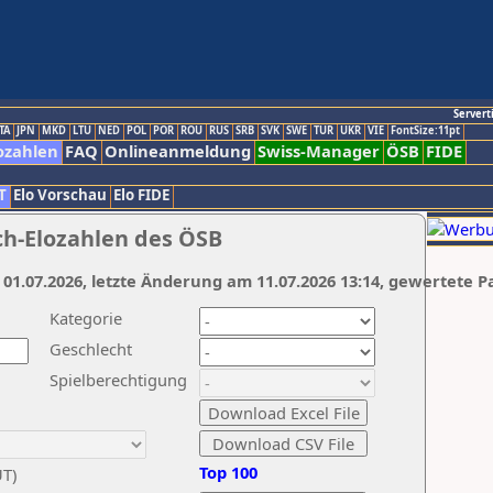
Servert
TA
JPN
MKD
LTU
NED
POL
POR
ROU
RUS
SRB
SVK
SWE
TUR
UKR
VIE
FontSize:11pt
ozahlen
FAQ
Onlineanmeldung
Swiss-Manager
ÖSB
FIDE
T
Elo Vorschau
Elo FIDE
ch-Elozahlen des ÖSB
 01.07.2026, letzte Änderung am 11.07.2026 13:14, gewertete P
Kategorie
Geschlecht
Spielberechtigung
Top 100
UT)