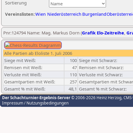
Sortierung
Vereinslisten:
Wien
Niederösterreich
Burgenland
Oberösterrei
Pnr:124794 Name: Mag. Markus Dorn (
Grafik Elo-Zeitreihe
,
Gra
Alle Partien ab Eloliste 1. Juli 2006
Siege mit Weiß:
100
Siege mit Schwarz:
Remisen mit Weiß:
47
Remisen mit Schwarz:
Verluste mit Weiß:
110
Verluste mit Schwarz:
Gesamtpartien mit Weiß:
257
Gesamtpartien mit Schwar
Gesamt % mit Weiß:
48,1
Gesamt % mit Schwarz:
Der Schachturnier-Ergebnis-Server
© 2006-2026 Heinz Herzog
, CMS
Impressum / Nutzungsbedingungen