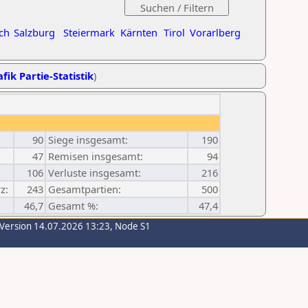
ch
Salzburg
Steiermark
Kärnten
Tirol
Vorarlberg
fik Partie-Statistik
)
90
Siege insgesamt:
190
47
Remisen insgesamt:
94
106
Verluste insgesamt:
216
z:
243
Gesamtpartien:
500
46,7
Gesamt %:
47,4
-Version 14.07.2026 13:23, Node S1