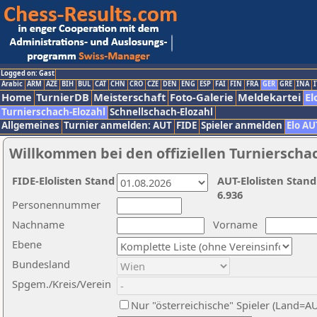
Logged on: Gast
Arabic
ARM
AZE
BIH
BUL
CAT
CHN
CRO
CZE
DEN
ENG
ESP
FAI
FIN
FRA
GER
GRE
INA
I
Home
TurnierDB
Meisterschaft
Foto-Galerie
Meldekartei
El
Turnierschach-Elozahl
Schnellschach-Elozahl
Allgemeines
Turnier anmelden: AUT
FIDE
Spieler anmelden
Elo AU
Willkommen bei den offiziellen Turnierscha
FIDE-Elolisten Stand
AUT-Elolisten Stand
6.936
Personennummer
Nachname
Vorname
Ebene
Bundesland
Spgem./Kreis/Verein
Nur "österreichische" Spieler (Land=A