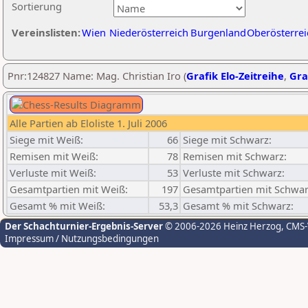
Sortierung
Vereinslisten:
Wien
Niederösterreich
Burgenland
Oberösterrei
Pnr:124827 Name: Mag. Christian Iro (
Grafik Elo-Zeitreihe
,
Gra
Alle Partien ab Eloliste 1. Juli 2006
Siege mit Weiß:
66
Siege mit Schwarz:
Remisen mit Weiß:
78
Remisen mit Schwarz:
Verluste mit Weiß:
53
Verluste mit Schwarz:
Gesamtpartien mit Weiß:
197
Gesamtpartien mit Schwar
Gesamt % mit Weiß:
53,3
Gesamt % mit Schwarz:
Der Schachturnier-Ergebnis-Server
© 2006-2026 Heinz Herzog
, CMS
Impressum / Nutzungsbedingungen