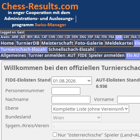
Logged on: Gast
Arabic
ARM
AZE
BIH
BUL
CAT
CHN
CRO
CZE
DEN
ENG
ESP
FAI
FIN
FRA
GER
GRE
INA
I
Home
TurnierDB
Meisterschaft
Foto-Galerie
Meldekartei
El
Turnierschach-Elozahl
Schnellschach-Elozahl
Allgemeines
Turnier anmelden: AUT
FIDE
Spieler anmelden
Elo AU
Willkommen bei den offiziellen Turnierscha
FIDE-Elolisten Stand
AUT-Elolisten Stand
6.936
Personennummer
Nachname
Vorname
Ebene
Bundesland
Spgem./Kreis/Verein
Nur "österreichische" Spieler (Land=A