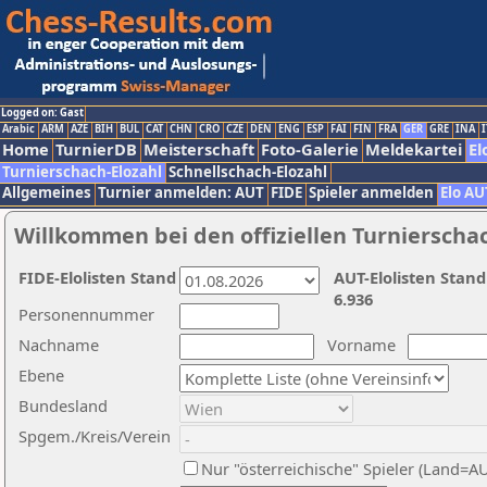
Logged on: Gast
Arabic
ARM
AZE
BIH
BUL
CAT
CHN
CRO
CZE
DEN
ENG
ESP
FAI
FIN
FRA
GER
GRE
INA
I
Home
TurnierDB
Meisterschaft
Foto-Galerie
Meldekartei
El
Turnierschach-Elozahl
Schnellschach-Elozahl
Allgemeines
Turnier anmelden: AUT
FIDE
Spieler anmelden
Elo AU
Willkommen bei den offiziellen Turnierscha
FIDE-Elolisten Stand
AUT-Elolisten Stand
6.936
Personennummer
Nachname
Vorname
Ebene
Bundesland
Spgem./Kreis/Verein
Nur "österreichische" Spieler (Land=A