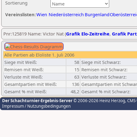
Sortierung
Vereinslisten:
Wien
Niederösterreich
Burgenland
Oberösterrei
Pnr:125819 Name: Victor Nat (
Grafik Elo-Zeitreihe
,
Grafik Part
Alle Partien ab Eloliste 1. Juli 2006
Siege mit Weiß:
58
Siege mit Schwarz:
Remisen mit Weiß:
15
Remisen mit Schwarz:
Verluste mit Weiß:
63
Verluste mit Schwarz:
Gesamtpartien mit Weiß:
136
Gesamtpartien mit Schwar
Gesamt % mit Weiß:
48,2
Gesamt % mit Schwarz:
Der Schachturnier-Ergebnis-Server
© 2006-2026 Heinz Herzog
, CMS
Impressum / Nutzungsbedingungen