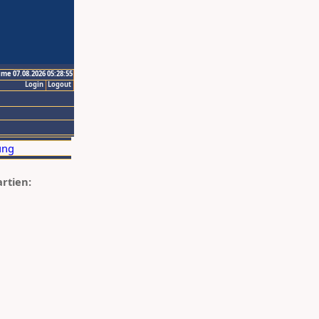
ime 07.08.2026 05:28:55
Login
Logout
artien: