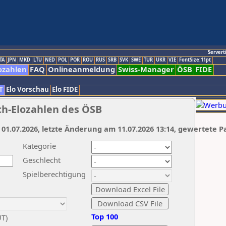
Servert
TA
JPN
MKD
LTU
NED
POL
POR
ROU
RUS
SRB
SVK
SWE
TUR
UKR
VIE
FontSize:11pt
ozahlen
FAQ
Onlineanmeldung
Swiss-Manager
ÖSB
FIDE
T
Elo Vorschau
Elo FIDE
ch-Elozahlen des ÖSB
 01.07.2026, letzte Änderung am 11.07.2026 13:14, gewertete P
Kategorie
Geschlecht
Spielberechtigung
Top 100
UT)