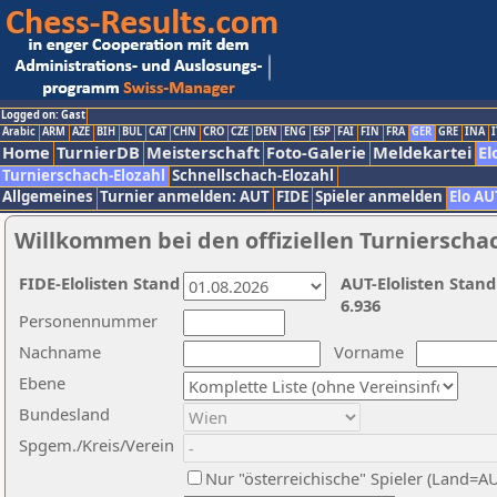
Logged on: Gast
Arabic
ARM
AZE
BIH
BUL
CAT
CHN
CRO
CZE
DEN
ENG
ESP
FAI
FIN
FRA
GER
GRE
INA
I
Home
TurnierDB
Meisterschaft
Foto-Galerie
Meldekartei
El
Turnierschach-Elozahl
Schnellschach-Elozahl
Allgemeines
Turnier anmelden: AUT
FIDE
Spieler anmelden
Elo AU
Willkommen bei den offiziellen Turnierscha
FIDE-Elolisten Stand
AUT-Elolisten Stand
6.936
Personennummer
Nachname
Vorname
Ebene
Bundesland
Spgem./Kreis/Verein
Nur "österreichische" Spieler (Land=A