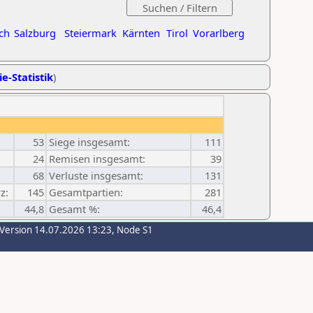
ch
Salzburg
Steiermark
Kärnten
Tirol
Vorarlberg
ie-Statistik
)
53
Siege insgesamt:
111
24
Remisen insgesamt:
39
68
Verluste insgesamt:
131
z:
145
Gesamtpartien:
281
44,8
Gesamt %:
46,4
-Version 14.07.2026 13:23, Node S1