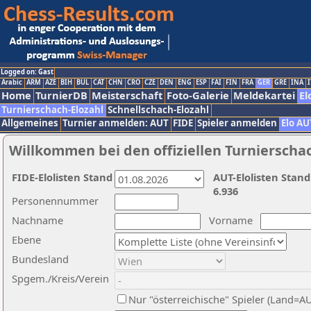
Logged on: Gast
Arabic
ARM
AZE
BIH
BUL
CAT
CHN
CRO
CZE
DEN
ENG
ESP
FAI
FIN
FRA
GER
GRE
INA
I
Home
TurnierDB
Meisterschaft
Foto-Galerie
Meldekartei
El
Turnierschach-Elozahl
Schnellschach-Elozahl
Allgemeines
Turnier anmelden: AUT
FIDE
Spieler anmelden
Elo AU
Willkommen bei den offiziellen Turnierscha
FIDE-Elolisten Stand
AUT-Elolisten Stand
6.936
Personennummer
Nachname
Vorname
Ebene
Bundesland
Spgem./Kreis/Verein
Nur "österreichische" Spieler (Land=A