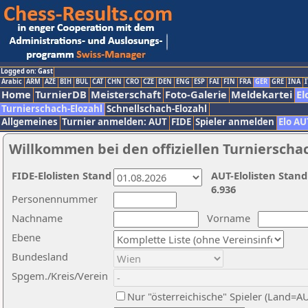
Logged on: Gast
Arabic
ARM
AZE
BIH
BUL
CAT
CHN
CRO
CZE
DEN
ENG
ESP
FAI
FIN
FRA
GER
GRE
INA
I
Home
TurnierDB
Meisterschaft
Foto-Galerie
Meldekartei
El
Turnierschach-Elozahl
Schnellschach-Elozahl
Allgemeines
Turnier anmelden: AUT
FIDE
Spieler anmelden
Elo AU
Willkommen bei den offiziellen Turnierscha
FIDE-Elolisten Stand
AUT-Elolisten Stand
6.936
Personennummer
Nachname
Vorname
Ebene
Bundesland
Spgem./Kreis/Verein
Nur "österreichische" Spieler (Land=A