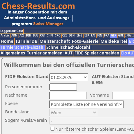
Logged on: Gast
Arabic
ARM
AZE
BIH
BUL
CAT
CHN
CRO
CZE
DEN
ENG
ESP
FAI
FIN
FRA
GER
GRE
INA
I
Home
TurnierDB
Meisterschaft
Foto-Galerie
Meldekartei
El
Turnierschach-Elozahl
Schnellschach-Elozahl
Allgemeines
Turnier anmelden: AUT
FIDE
Spieler anmelden
Elo AU
Willkommen bei den offiziellen Turnierscha
FIDE-Elolisten Stand
AUT-Elolisten Stand
6.936
Personennummer
Nachname
Vorname
Ebene
Bundesland
Spgem./Kreis/Verein
Nur "österreichische" Spieler (Land=A