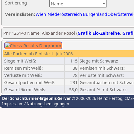
Sortierung
Vereinslisten:
Wien
Niederösterreich
Burgenland
Oberösterrei
Pnr:126140 Name: Alexander Rosol (
Grafik Elo-Zeitreihe
,
Grafi
Alle Partien ab Eloliste 1. Juli 2006
Siege mit Weiß:
115
Siege mit Schwarz:
Remisen mit Weiß:
38
Remisen mit Schwarz:
Verluste mit Weiß:
78
Verluste mit Schwarz:
Gesamtpartien mit Weiß:
231
Gesamtpartien mit Schwar
Gesamt % mit Weiß:
58,0
Gesamt % mit Schwarz:
Der Schachturnier-Ergebnis-Server
© 2006-2026 Heinz Herzog
, CMS
Impressum / Nutzungsbedingungen