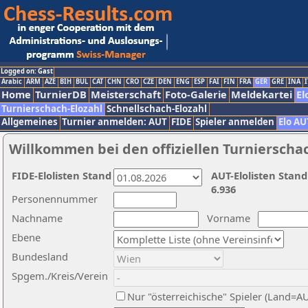
Logged on: Gast
Arabic
ARM
AZE
BIH
BUL
CAT
CHN
CRO
CZE
DEN
ENG
ESP
FAI
FIN
FRA
GER
GRE
INA
I
Home
TurnierDB
Meisterschaft
Foto-Galerie
Meldekartei
El
Turnierschach-Elozahl
Schnellschach-Elozahl
Allgemeines
Turnier anmelden: AUT
FIDE
Spieler anmelden
Elo AU
Willkommen bei den offiziellen Turnierscha
FIDE-Elolisten Stand
AUT-Elolisten Stand
6.936
Personennummer
Nachname
Vorname
Ebene
Bundesland
Spgem./Kreis/Verein
Nur "österreichische" Spieler (Land=A