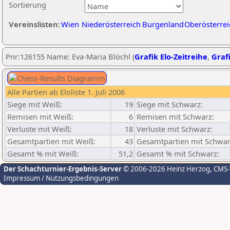
Sortierung
Vereinslisten:
Wien
Niederösterreich
Burgenland
Oberösterrei
Pnr:126155 Name: Eva-Maria Blöchl (
Grafik Elo-Zeitreihe
,
Grafi
Alle Partien ab Eloliste 1. Juli 2006
Siege mit Weiß:
19
Siege mit Schwarz:
Remisen mit Weiß:
6
Remisen mit Schwarz:
Verluste mit Weiß:
18
Verluste mit Schwarz:
Gesamtpartien mit Weiß:
43
Gesamtpartien mit Schwar
Gesamt % mit Weiß:
51,2
Gesamt % mit Schwarz:
Der Schachturnier-Ergebnis-Server
© 2006-2026 Heinz Herzog
, CMS
Impressum / Nutzungsbedingungen