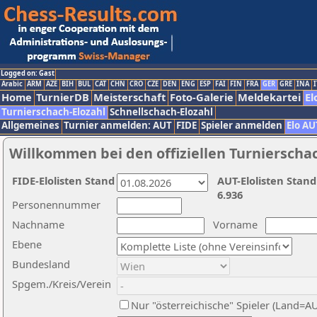
Logged on: Gast
Arabic
ARM
AZE
BIH
BUL
CAT
CHN
CRO
CZE
DEN
ENG
ESP
FAI
FIN
FRA
GER
GRE
INA
I
Home
TurnierDB
Meisterschaft
Foto-Galerie
Meldekartei
El
Turnierschach-Elozahl
Schnellschach-Elozahl
Allgemeines
Turnier anmelden: AUT
FIDE
Spieler anmelden
Elo AU
Willkommen bei den offiziellen Turnierscha
FIDE-Elolisten Stand
AUT-Elolisten Stand
6.936
Personennummer
Nachname
Vorname
Ebene
Bundesland
Spgem./Kreis/Verein
Nur "österreichische" Spieler (Land=A