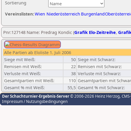
Sortierung
Vereinslisten:
Wien
Niederösterreich
Burgenland
Oberösterrei
Pnr:127148 Name: Predrag Kondic (
Grafik Elo-Zeitreihe
,
Grafik
Alle Partien ab Eloliste 1. Juli 2006
Siege mit Weiß:
50
Siege mit Schwarz:
Remisen mit Weiß:
22
Remisen mit Schwarz:
Verluste mit Weiß:
38
Verluste mit Schwarz:
Gesamtpartien mit Weiß:
110
Gesamtpartien mit Schwar
Gesamt % mit Weiß:
55,5
Gesamt % mit Schwarz:
Der Schachturnier-Ergebnis-Server
© 2006-2026 Heinz Herzog
, CMS
Impressum / Nutzungsbedingungen