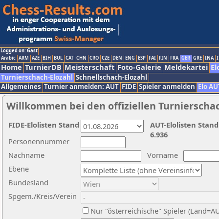
Logged on: Gast
Arabic
ARM
AZE
BIH
BUL
CAT
CHN
CRO
CZE
DEN
ENG
ESP
FAI
FIN
FRA
GER
GRE
INA
I
Home
TurnierDB
Meisterschaft
Foto-Galerie
Meldekartei
El
Turnierschach-Elozahl
Schnellschach-Elozahl
Allgemeines
Turnier anmelden: AUT
FIDE
Spieler anmelden
Elo AU
Willkommen bei den offiziellen Turnierscha
FIDE-Elolisten Stand
AUT-Elolisten Stand
6.936
Personennummer
Nachname
Vorname
Ebene
Bundesland
Spgem./Kreis/Verein
Nur "österreichische" Spieler (Land=A