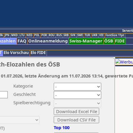
Servert
TA
JPN
MKD
LTU
NED
POL
POR
ROU
RUS
SRB
SVK
SWE
TUR
UKR
VIE
FontSize:11pt
ozahlen
FAQ
Onlineanmeldung
Swiss-Manager
ÖSB
FIDE
T
Elo Vorschau
Elo FIDE
ch-Elozahlen des ÖSB
 01.07.2026, letzte Änderung am 11.07.2026 13:14, gewertete P
Kategorie
Geschlecht
Spielberechtigung
Top 100
UT)