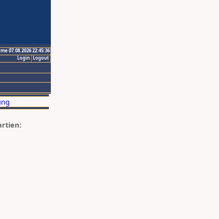
ime 07.08.2026 22:45:36
Login
Logout
artien: