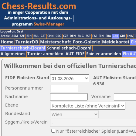
Logged on: Gast
Arabic
ARM
AZE
BIH
BUL
CAT
CHN
CRO
CZE
DEN
ENG
ESP
FAI
FIN
FRA
GER
GRE
INA
I
Home
TurnierDB
Meisterschaft
Foto-Galerie
Meldekartei
El
Turnierschach-Elozahl
Schnellschach-Elozahl
Allgemeines
Turnier anmelden: AUT
FIDE
Spieler anmelden
Elo AU
Willkommen bei den offiziellen Turnierscha
FIDE-Elolisten Stand
AUT-Elolisten Stand
6.936
Personennummer
Nachname
Vorname
Ebene
Bundesland
Spgem./Kreis/Verein
Nur "österreichische" Spieler (Land=A