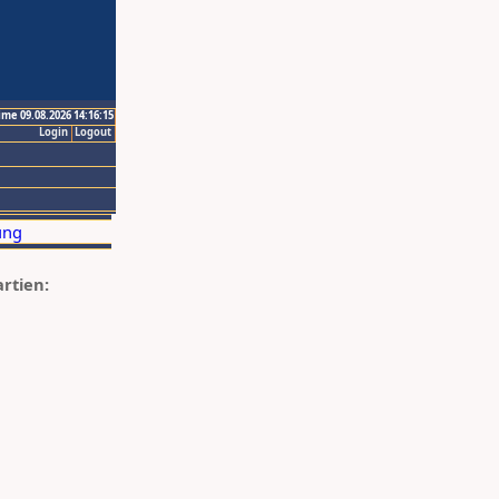
ime 09.08.2026 14:16:15
Login
Logout
artien: