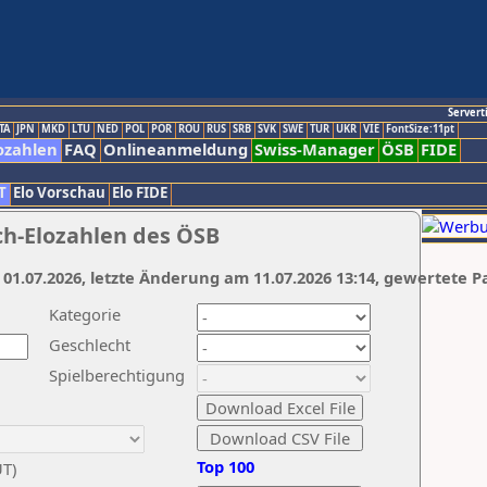
Servert
TA
JPN
MKD
LTU
NED
POL
POR
ROU
RUS
SRB
SVK
SWE
TUR
UKR
VIE
FontSize:11pt
ozahlen
FAQ
Onlineanmeldung
Swiss-Manager
ÖSB
FIDE
T
Elo Vorschau
Elo FIDE
ch-Elozahlen des ÖSB
 01.07.2026, letzte Änderung am 11.07.2026 13:14, gewertete P
Kategorie
Geschlecht
Spielberechtigung
Top 100
UT)