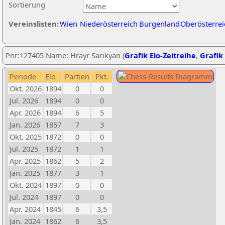
Sortierung
Vereinslisten:
Wien
Niederösterreich
Burgenland
Oberösterrei
Pnr:127405 Name: Hrayr Sarikyan (
Grafik Elo-Zeitreihe
,
Grafik 
Periode
Elo
Partien
Pkt.
Okt. 2026
1894
0
0
Jul. 2026
1894
0
0
Apr. 2026
1894
6
5
Jan. 2026
1857
7
3
Okt. 2025
1872
0
0
Jul. 2025
1872
1
1
Apr. 2025
1862
5
2
Jan. 2025
1877
3
1
Okt. 2024
1897
0
0
Jul. 2024
1897
0
0
Apr. 2024
1845
6
3,5
Jan. 2024
1862
6
3,5