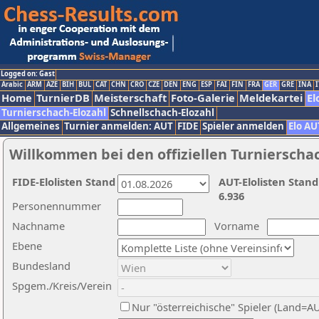
Logged on: Gast
Arabic
ARM
AZE
BIH
BUL
CAT
CHN
CRO
CZE
DEN
ENG
ESP
FAI
FIN
FRA
GER
GRE
INA
I
Home
TurnierDB
Meisterschaft
Foto-Galerie
Meldekartei
El
Turnierschach-Elozahl
Schnellschach-Elozahl
Allgemeines
Turnier anmelden: AUT
FIDE
Spieler anmelden
Elo AU
Willkommen bei den offiziellen Turnierscha
FIDE-Elolisten Stand
AUT-Elolisten Stand
6.936
Personennummer
Nachname
Vorname
Ebene
Bundesland
Spgem./Kreis/Verein
Nur "österreichische" Spieler (Land=A