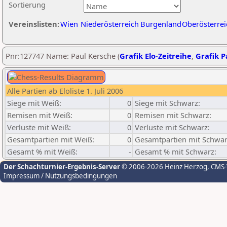
Sortierung
Vereinslisten:
Wien
Niederösterreich
Burgenland
Oberösterrei
Pnr:127747 Name: Paul Kersche (
Grafik Elo-Zeitreihe
,
Grafik Pa
Alle Partien ab Eloliste 1. Juli 2006
Siege mit Weiß:
0
Siege mit Schwarz:
Remisen mit Weiß:
0
Remisen mit Schwarz:
Verluste mit Weiß:
0
Verluste mit Schwarz:
Gesamtpartien mit Weiß:
0
Gesamtpartien mit Schwar
Gesamt % mit Weiß:
-
Gesamt % mit Schwarz:
Der Schachturnier-Ergebnis-Server
© 2006-2026 Heinz Herzog
, CMS
Impressum / Nutzungsbedingungen