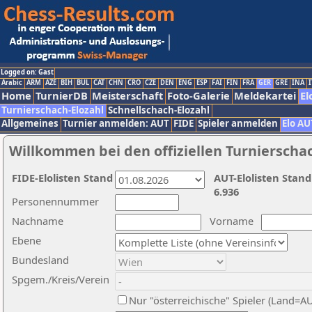
Logged on: Gast
Arabic
ARM
AZE
BIH
BUL
CAT
CHN
CRO
CZE
DEN
ENG
ESP
FAI
FIN
FRA
GER
GRE
INA
I
Home
TurnierDB
Meisterschaft
Foto-Galerie
Meldekartei
El
Turnierschach-Elozahl
Schnellschach-Elozahl
Allgemeines
Turnier anmelden: AUT
FIDE
Spieler anmelden
Elo AU
Willkommen bei den offiziellen Turnierscha
FIDE-Elolisten Stand
AUT-Elolisten Stand
6.936
Personennummer
Nachname
Vorname
Ebene
Bundesland
Spgem./Kreis/Verein
Nur "österreichische" Spieler (Land=A