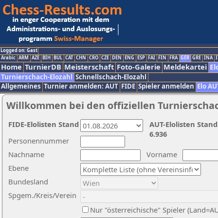
Logged on: Gast
Arabic
ARM
AZE
BIH
BUL
CAT
CHN
CRO
CZE
DEN
ENG
ESP
FAI
FIN
FRA
GER
GRE
INA
I
Home
TurnierDB
Meisterschaft
Foto-Galerie
Meldekartei
El
Turnierschach-Elozahl
Schnellschach-Elozahl
Allgemeines
Turnier anmelden: AUT
FIDE
Spieler anmelden
Elo AU
Willkommen bei den offiziellen Turnierscha
FIDE-Elolisten Stand
AUT-Elolisten Stand
6.936
Personennummer
Nachname
Vorname
Ebene
Bundesland
Spgem./Kreis/Verein
Nur "österreichische" Spieler (Land=A