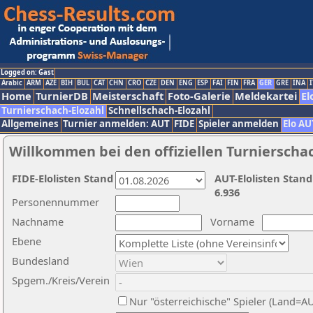
Logged on: Gast
Arabic
ARM
AZE
BIH
BUL
CAT
CHN
CRO
CZE
DEN
ENG
ESP
FAI
FIN
FRA
GER
GRE
INA
I
Home
TurnierDB
Meisterschaft
Foto-Galerie
Meldekartei
El
Turnierschach-Elozahl
Schnellschach-Elozahl
Allgemeines
Turnier anmelden: AUT
FIDE
Spieler anmelden
Elo AU
Willkommen bei den offiziellen Turnierscha
FIDE-Elolisten Stand
AUT-Elolisten Stand
6.936
Personennummer
Nachname
Vorname
Ebene
Bundesland
Spgem./Kreis/Verein
Nur "österreichische" Spieler (Land=A