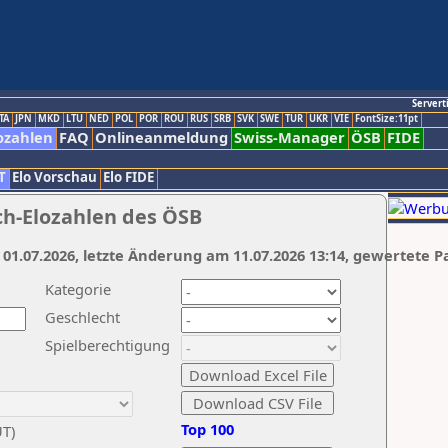
Servert
TA
JPN
MKD
LTU
NED
POL
POR
ROU
RUS
SRB
SVK
SWE
TUR
UKR
VIE
FontSize:11pt
ozahlen
FAQ
Onlineanmeldung
Swiss-Manager
ÖSB
FIDE
T
Elo Vorschau
Elo FIDE
ch-Elozahlen des ÖSB
 01.07.2026, letzte Änderung am 11.07.2026 13:14, gewertete P
Kategorie
Geschlecht
Spielberechtigung
Top 100
UT)