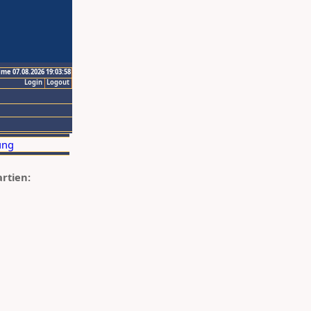
ime 07.08.2026 19:03:58
Login
Logout
artien: