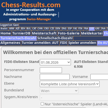
Logged on: Gast
Arabic
ARM
AZE
BIH
BUL
CAT
CHN
CRO
CZE
DEN
ENG
ESP
FAI
FIN
FRA
GER
GRE
INA
I
Home
TurnierDB
Meisterschaft
Foto-Galerie
Meldekartei
El
Turnierschach-Elozahl
Schnellschach-Elozahl
Allgemeines
Turnier anmelden: AUT
FIDE
Spieler anmelden
Elo AU
Willkommen bei den offiziellen Turnierscha
FIDE-Elolisten Stand
AUT-Elolisten Stand
6.936
Personennummer
Nachname
Vorname
Ebene
Bundesland
Spgem./Kreis/Verein
Nur "österreichische" Spieler (Land=A