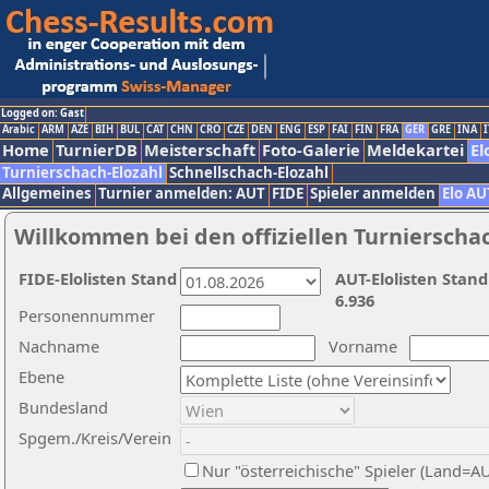
Logged on: Gast
Arabic
ARM
AZE
BIH
BUL
CAT
CHN
CRO
CZE
DEN
ENG
ESP
FAI
FIN
FRA
GER
GRE
INA
I
Home
TurnierDB
Meisterschaft
Foto-Galerie
Meldekartei
El
Turnierschach-Elozahl
Schnellschach-Elozahl
Allgemeines
Turnier anmelden: AUT
FIDE
Spieler anmelden
Elo AU
Willkommen bei den offiziellen Turnierscha
FIDE-Elolisten Stand
AUT-Elolisten Stand
6.936
Personennummer
Nachname
Vorname
Ebene
Bundesland
Spgem./Kreis/Verein
Nur "österreichische" Spieler (Land=A