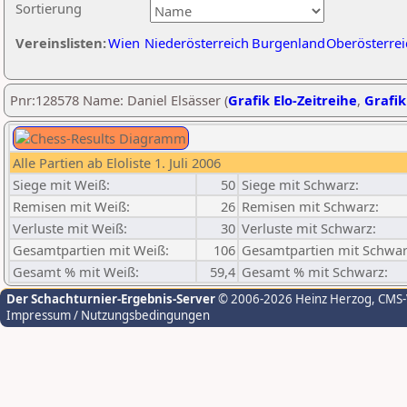
Sortierung
Vereinslisten:
Wien
Niederösterreich
Burgenland
Oberösterrei
Pnr:128578 Name: Daniel Elsässer (
Grafik Elo-Zeitreihe
,
Grafik
Alle Partien ab Eloliste 1. Juli 2006
Siege mit Weiß:
50
Siege mit Schwarz:
Remisen mit Weiß:
26
Remisen mit Schwarz:
Verluste mit Weiß:
30
Verluste mit Schwarz:
Gesamtpartien mit Weiß:
106
Gesamtpartien mit Schwar
Gesamt % mit Weiß:
59,4
Gesamt % mit Schwarz:
Der Schachturnier-Ergebnis-Server
© 2006-2026 Heinz Herzog
, CMS
Impressum / Nutzungsbedingungen