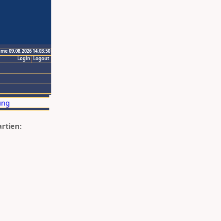
ime 09.08.2026 14:03:50
Login
Logout
artien: