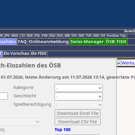
Servert
TA
JPN
MKD
LTU
NED
POL
POR
ROU
RUS
SRB
SVK
SWE
TUR
UKR
VIE
FontSize:11pt
ozahlen
FAQ
Onlineanmeldung
Swiss-Manager
ÖSB
FIDE
T
Elo Vorschau
Elo FIDE
ch-Elozahlen des ÖSB
 01.07.2026, letzte Änderung am 11.07.2026 13:14, gewertete P
Kategorie
Geschlecht
Spielberechtigung
Top 100
UT)