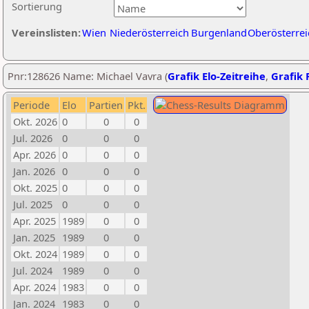
Sortierung
Vereinslisten:
Wien
Niederösterreich
Burgenland
Oberösterrei
Pnr:128626 Name: Michael Vavra (
Grafik Elo-Zeitreihe
,
Grafik P
Periode
Elo
Partien
Pkt.
Okt. 2026
0
0
0
Jul. 2026
0
0
0
Apr. 2026
0
0
0
Jan. 2026
0
0
0
Okt. 2025
0
0
0
Jul. 2025
0
0
0
Apr. 2025
1989
0
0
Jan. 2025
1989
0
0
Okt. 2024
1989
0
0
Jul. 2024
1989
0
0
Apr. 2024
1983
0
0
Jan. 2024
1983
0
0