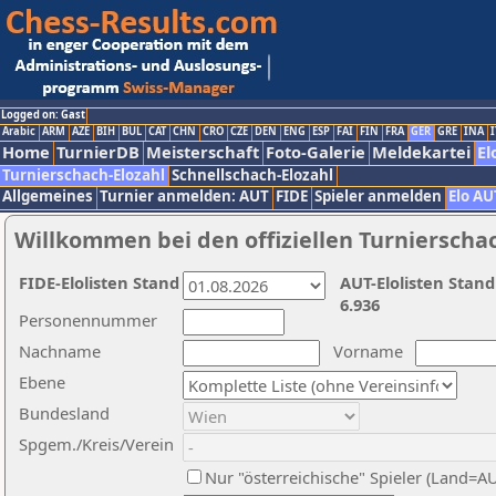
Logged on: Gast
Arabic
ARM
AZE
BIH
BUL
CAT
CHN
CRO
CZE
DEN
ENG
ESP
FAI
FIN
FRA
GER
GRE
INA
I
Home
TurnierDB
Meisterschaft
Foto-Galerie
Meldekartei
El
Turnierschach-Elozahl
Schnellschach-Elozahl
Allgemeines
Turnier anmelden: AUT
FIDE
Spieler anmelden
Elo AU
Willkommen bei den offiziellen Turnierscha
FIDE-Elolisten Stand
AUT-Elolisten Stand
6.936
Personennummer
Nachname
Vorname
Ebene
Bundesland
Spgem./Kreis/Verein
Nur "österreichische" Spieler (Land=A