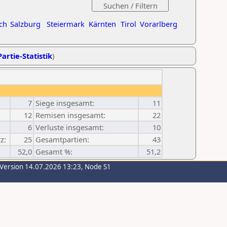
ch
Salzburg
Steiermark
Kärnten
Tirol
Vorarlberg
artie-Statistik
)
7
Siege insgesamt:
11
12
Remisen insgesamt:
22
6
Verluste insgesamt:
10
z:
25
Gesamtpartien:
43
52,0
Gesamt %:
51,2
-Version 14.07.2026 13:23, Node S1