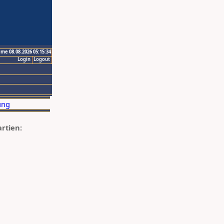
ime 08.08.2026 05:15:34
Login
Logout
artien: