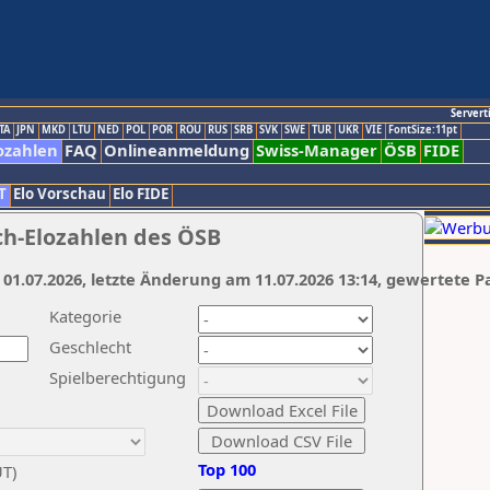
Servert
TA
JPN
MKD
LTU
NED
POL
POR
ROU
RUS
SRB
SVK
SWE
TUR
UKR
VIE
FontSize:11pt
ozahlen
FAQ
Onlineanmeldung
Swiss-Manager
ÖSB
FIDE
T
Elo Vorschau
Elo FIDE
ch-Elozahlen des ÖSB
 01.07.2026, letzte Änderung am 11.07.2026 13:14, gewertete P
Kategorie
Geschlecht
Spielberechtigung
Top 100
UT)