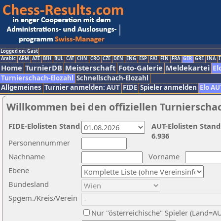
Logged on: Gast
Arabic
ARM
AZE
BIH
BUL
CAT
CHN
CRO
CZE
DEN
ENG
ESP
FAI
FIN
FRA
GER
GRE
INA
I
Home
TurnierDB
Meisterschaft
Foto-Galerie
Meldekartei
El
Turnierschach-Elozahl
Schnellschach-Elozahl
Allgemeines
Turnier anmelden: AUT
FIDE
Spieler anmelden
Elo AU
Willkommen bei den offiziellen Turnierscha
FIDE-Elolisten Stand
AUT-Elolisten Stand
6.936
Personennummer
Nachname
Vorname
Ebene
Bundesland
Spgem./Kreis/Verein
Nur "österreichische" Spieler (Land=A