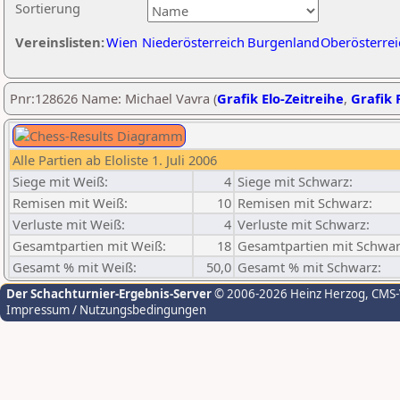
Sortierung
Vereinslisten:
Wien
Niederösterreich
Burgenland
Oberösterrei
Pnr:128626 Name: Michael Vavra (
Grafik Elo-Zeitreihe
,
Grafik P
Alle Partien ab Eloliste 1. Juli 2006
Siege mit Weiß:
4
Siege mit Schwarz:
Remisen mit Weiß:
10
Remisen mit Schwarz:
Verluste mit Weiß:
4
Verluste mit Schwarz:
Gesamtpartien mit Weiß:
18
Gesamtpartien mit Schwar
Gesamt % mit Weiß:
50,0
Gesamt % mit Schwarz:
Der Schachturnier-Ergebnis-Server
© 2006-2026 Heinz Herzog
, CMS
Impressum / Nutzungsbedingungen