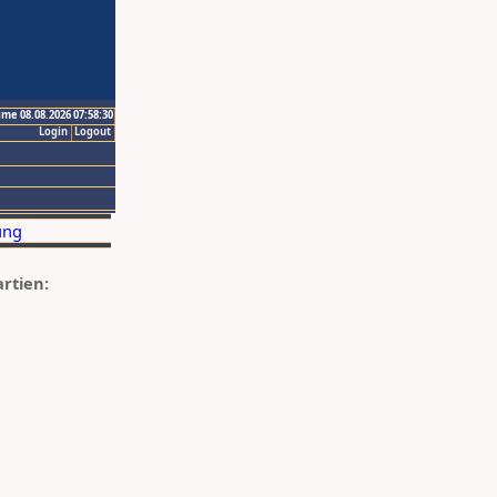
ime 08.08.2026 07:58:30
Login
Logout
artien: