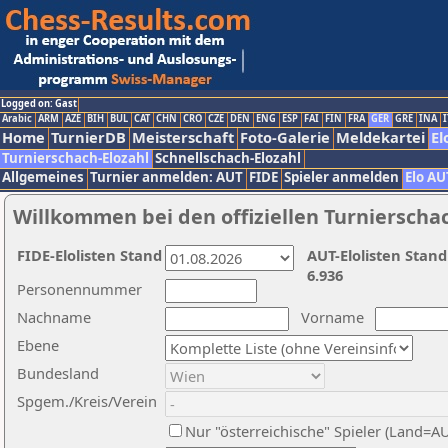
Logged on: Gast
Arabic
ARM
AZE
BIH
BUL
CAT
CHN
CRO
CZE
DEN
ENG
ESP
FAI
FIN
FRA
GER
GRE
INA
I
Home
TurnierDB
Meisterschaft
Foto-Galerie
Meldekartei
El
Turnierschach-Elozahl
Schnellschach-Elozahl
Allgemeines
Turnier anmelden: AUT
FIDE
Spieler anmelden
Elo AU
Willkommen bei den offiziellen Turnierscha
FIDE-Elolisten Stand
AUT-Elolisten Stand
6.936
Personennummer
Nachname
Vorname
Ebene
Bundesland
Spgem./Kreis/Verein
Nur "österreichische" Spieler (Land=A