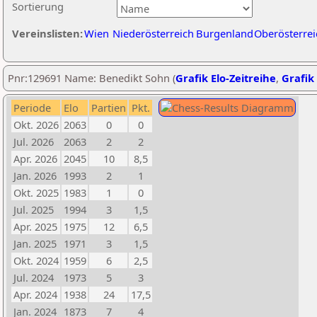
Sortierung
Vereinslisten:
Wien
Niederösterreich
Burgenland
Oberösterrei
Pnr:129691 Name: Benedikt Sohn (
Grafik Elo-Zeitreihe
,
Grafik 
Periode
Elo
Partien
Pkt.
Okt. 2026
2063
0
0
Jul. 2026
2063
2
2
Apr. 2026
2045
10
8,5
Jan. 2026
1993
2
1
Okt. 2025
1983
1
0
Jul. 2025
1994
3
1,5
Apr. 2025
1975
12
6,5
Jan. 2025
1971
3
1,5
Okt. 2024
1959
6
2,5
Jul. 2024
1973
5
3
Apr. 2024
1938
24
17,5
Jan. 2024
1873
7
4