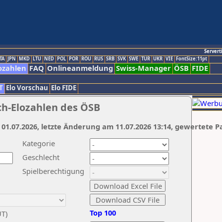
Servert
TA
JPN
MKD
LTU
NED
POL
POR
ROU
RUS
SRB
SVK
SWE
TUR
UKR
VIE
FontSize:11pt
ozahlen
FAQ
Onlineanmeldung
Swiss-Manager
ÖSB
FIDE
T
Elo Vorschau
Elo FIDE
ch-Elozahlen des ÖSB
 01.07.2026, letzte Änderung am 11.07.2026 13:14, gewertete P
Kategorie
Geschlecht
Spielberechtigung
Top 100
UT)