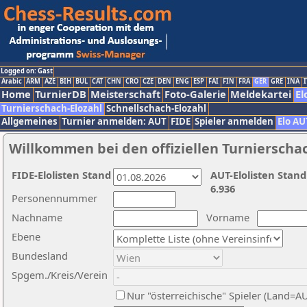
Logged on: Gast
Arabic
ARM
AZE
BIH
BUL
CAT
CHN
CRO
CZE
DEN
ENG
ESP
FAI
FIN
FRA
GER
GRE
INA
I
Home
TurnierDB
Meisterschaft
Foto-Galerie
Meldekartei
El
Turnierschach-Elozahl
Schnellschach-Elozahl
Allgemeines
Turnier anmelden: AUT
FIDE
Spieler anmelden
Elo AU
Willkommen bei den offiziellen Turnierscha
FIDE-Elolisten Stand
AUT-Elolisten Stand
6.936
Personennummer
Nachname
Vorname
Ebene
Bundesland
Spgem./Kreis/Verein
Nur "österreichische" Spieler (Land=A