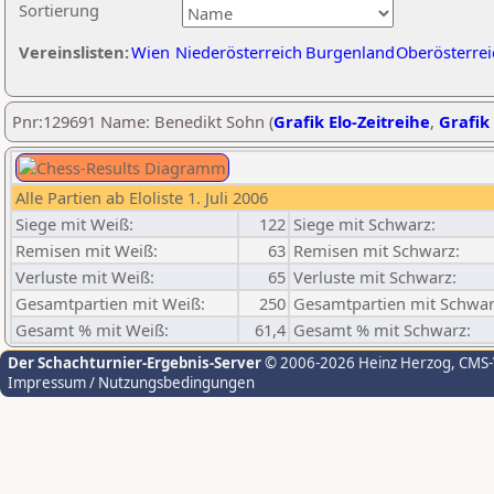
Sortierung
Vereinslisten:
Wien
Niederösterreich
Burgenland
Oberösterrei
Pnr:129691 Name: Benedikt Sohn (
Grafik Elo-Zeitreihe
,
Grafik 
Alle Partien ab Eloliste 1. Juli 2006
Siege mit Weiß:
122
Siege mit Schwarz:
Remisen mit Weiß:
63
Remisen mit Schwarz:
Verluste mit Weiß:
65
Verluste mit Schwarz:
Gesamtpartien mit Weiß:
250
Gesamtpartien mit Schwar
Gesamt % mit Weiß:
61,4
Gesamt % mit Schwarz:
Der Schachturnier-Ergebnis-Server
© 2006-2026 Heinz Herzog
, CMS
Impressum / Nutzungsbedingungen