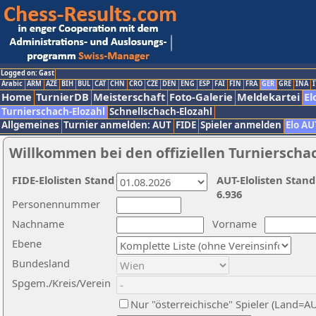
Logged on: Gast
Arabic
ARM
AZE
BIH
BUL
CAT
CHN
CRO
CZE
DEN
ENG
ESP
FAI
FIN
FRA
GER
GRE
INA
I
Home
TurnierDB
Meisterschaft
Foto-Galerie
Meldekartei
El
Turnierschach-Elozahl
Schnellschach-Elozahl
Allgemeines
Turnier anmelden: AUT
FIDE
Spieler anmelden
Elo AU
Willkommen bei den offiziellen Turnierscha
FIDE-Elolisten Stand
AUT-Elolisten Stand
6.936
Personennummer
Nachname
Vorname
Ebene
Bundesland
Spgem./Kreis/Verein
Nur "österreichische" Spieler (Land=A