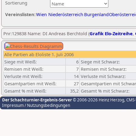
Sortierung
Vereinslisten:
Wien
Niederösterreich
Burgenland
Oberösterrei
Pnr:129838 Name: DI Andreas Berchtold (
Grafik Elo-Zeitreihe
,
Alle Partien ab Eloliste 1. Juli 2006
Siege mit Weiß:
6
Siege mit Schwarz:
Remisen mit Weiß:
7
Remisen mit Schwarz:
Verluste mit Weiß:
14
Verluste mit Schwarz:
Gesamtpartien mit Weiß:
27
Gesamtpartien mit Schwar
Gesamt % mit Weiß:
35,2
Gesamt % mit Schwarz:
Der Schachturnier-Ergebnis-Server
© 2006-2026 Heinz Herzog
, CMS
Impressum / Nutzungsbedingungen