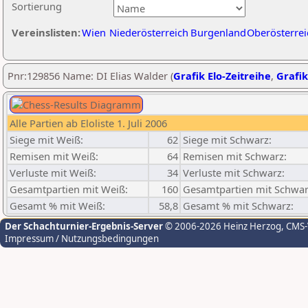
Sortierung
Vereinslisten:
Wien
Niederösterreich
Burgenland
Oberösterrei
Pnr:129856 Name: DI Elias Walder (
Grafik Elo-Zeitreihe
,
Grafik
Alle Partien ab Eloliste 1. Juli 2006
Siege mit Weiß:
62
Siege mit Schwarz:
Remisen mit Weiß:
64
Remisen mit Schwarz:
Verluste mit Weiß:
34
Verluste mit Schwarz:
Gesamtpartien mit Weiß:
160
Gesamtpartien mit Schwar
Gesamt % mit Weiß:
58,8
Gesamt % mit Schwarz:
Der Schachturnier-Ergebnis-Server
© 2006-2026 Heinz Herzog
, CMS
Impressum / Nutzungsbedingungen