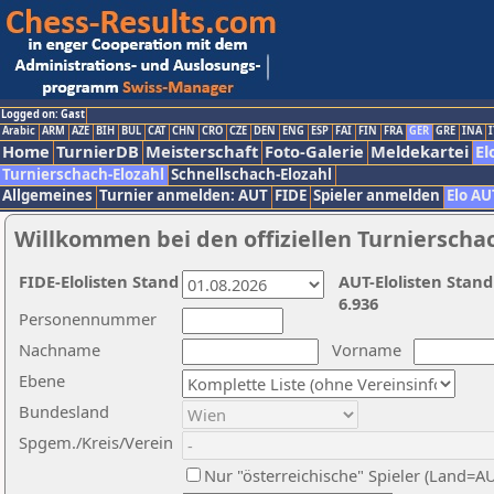
Logged on: Gast
Arabic
ARM
AZE
BIH
BUL
CAT
CHN
CRO
CZE
DEN
ENG
ESP
FAI
FIN
FRA
GER
GRE
INA
I
Home
TurnierDB
Meisterschaft
Foto-Galerie
Meldekartei
El
Turnierschach-Elozahl
Schnellschach-Elozahl
Allgemeines
Turnier anmelden: AUT
FIDE
Spieler anmelden
Elo AU
Willkommen bei den offiziellen Turnierscha
FIDE-Elolisten Stand
AUT-Elolisten Stand
6.936
Personennummer
Nachname
Vorname
Ebene
Bundesland
Spgem./Kreis/Verein
Nur "österreichische" Spieler (Land=A