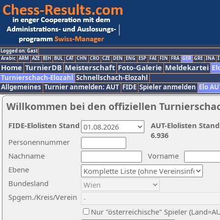
Logged on: Gast
Arabic
ARM
AZE
BIH
BUL
CAT
CHN
CRO
CZE
DEN
ENG
ESP
FAI
FIN
FRA
GER
GRE
INA
I
Home
TurnierDB
Meisterschaft
Foto-Galerie
Meldekartei
El
Turnierschach-Elozahl
Schnellschach-Elozahl
Allgemeines
Turnier anmelden: AUT
FIDE
Spieler anmelden
Elo AU
Willkommen bei den offiziellen Turnierscha
FIDE-Elolisten Stand
AUT-Elolisten Stand
6.936
Personennummer
Nachname
Vorname
Ebene
Bundesland
Spgem./Kreis/Verein
Nur "österreichische" Spieler (Land=A