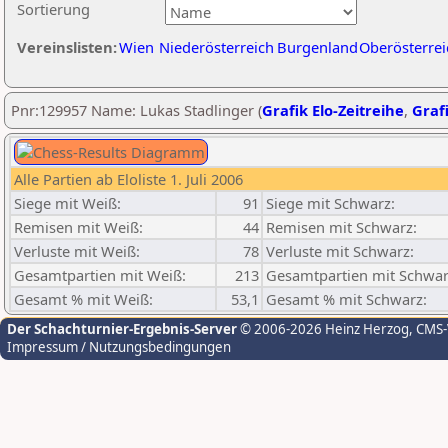
Sortierung
Vereinslisten:
Wien
Niederösterreich
Burgenland
Oberösterrei
Pnr:129957 Name: Lukas Stadlinger (
Grafik Elo-Zeitreihe
,
Grafi
Alle Partien ab Eloliste 1. Juli 2006
Siege mit Weiß:
91
Siege mit Schwarz:
Remisen mit Weiß:
44
Remisen mit Schwarz:
Verluste mit Weiß:
78
Verluste mit Schwarz:
Gesamtpartien mit Weiß:
213
Gesamtpartien mit Schwar
Gesamt % mit Weiß:
53,1
Gesamt % mit Schwarz:
Der Schachturnier-Ergebnis-Server
© 2006-2026 Heinz Herzog
, CMS
Impressum / Nutzungsbedingungen