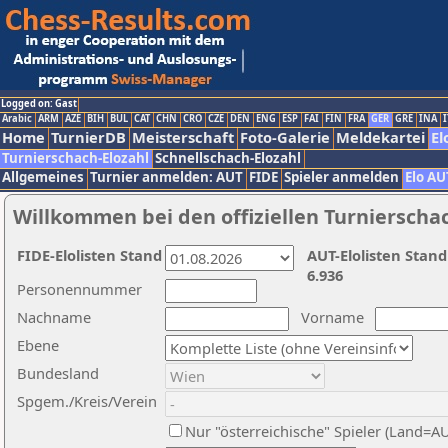
Logged on: Gast
Arabic
ARM
AZE
BIH
BUL
CAT
CHN
CRO
CZE
DEN
ENG
ESP
FAI
FIN
FRA
GER
GRE
INA
I
Home
TurnierDB
Meisterschaft
Foto-Galerie
Meldekartei
El
Turnierschach-Elozahl
Schnellschach-Elozahl
Allgemeines
Turnier anmelden: AUT
FIDE
Spieler anmelden
Elo AU
Willkommen bei den offiziellen Turnierscha
FIDE-Elolisten Stand
AUT-Elolisten Stand
6.936
Personennummer
Nachname
Vorname
Ebene
Bundesland
Spgem./Kreis/Verein
Nur "österreichische" Spieler (Land=A