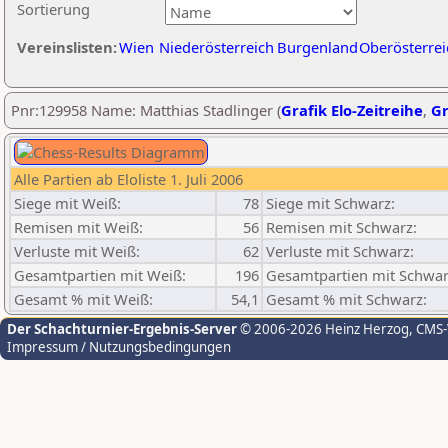
Sortierung
Vereinslisten:
Wien
Niederösterreich
Burgenland
Oberösterrei
Pnr:129958 Name: Matthias Stadlinger (
Grafik Elo-Zeitreihe
,
Gr
Alle Partien ab Eloliste 1. Juli 2006
Siege mit Weiß:
78
Siege mit Schwarz:
Remisen mit Weiß:
56
Remisen mit Schwarz:
Verluste mit Weiß:
62
Verluste mit Schwarz:
Gesamtpartien mit Weiß:
196
Gesamtpartien mit Schwar
Gesamt % mit Weiß:
54,1
Gesamt % mit Schwarz:
Der Schachturnier-Ergebnis-Server
© 2006-2026 Heinz Herzog
, CMS
Impressum / Nutzungsbedingungen