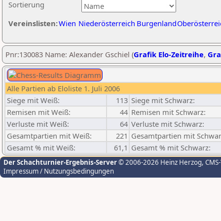
Sortierung
Vereinslisten:
Wien
Niederösterreich
Burgenland
Oberösterrei
Pnr:130083 Name: Alexander Gschiel (
Grafik Elo-Zeitreihe
,
Gra
Alle Partien ab Eloliste 1. Juli 2006
Siege mit Weiß:
113
Siege mit Schwarz:
Remisen mit Weiß:
44
Remisen mit Schwarz:
Verluste mit Weiß:
64
Verluste mit Schwarz:
Gesamtpartien mit Weiß:
221
Gesamtpartien mit Schwar
Gesamt % mit Weiß:
61,1
Gesamt % mit Schwarz:
Der Schachturnier-Ergebnis-Server
© 2006-2026 Heinz Herzog
, CMS
Impressum / Nutzungsbedingungen