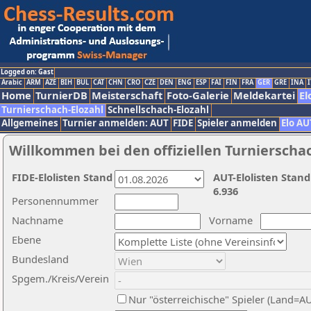
Logged on: Gast
Arabic
ARM
AZE
BIH
BUL
CAT
CHN
CRO
CZE
DEN
ENG
ESP
FAI
FIN
FRA
GER
GRE
INA
I
Home
TurnierDB
Meisterschaft
Foto-Galerie
Meldekartei
El
Turnierschach-Elozahl
Schnellschach-Elozahl
Allgemeines
Turnier anmelden: AUT
FIDE
Spieler anmelden
Elo AU
Willkommen bei den offiziellen Turnierscha
FIDE-Elolisten Stand
AUT-Elolisten Stand
6.936
Personennummer
Nachname
Vorname
Ebene
Bundesland
Spgem./Kreis/Verein
Nur "österreichische" Spieler (Land=A