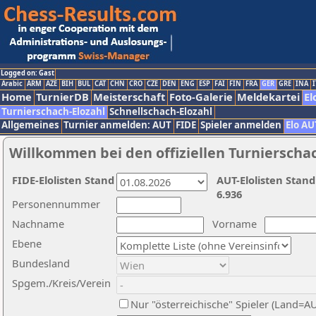
Logged on: Gast
Arabic
ARM
AZE
BIH
BUL
CAT
CHN
CRO
CZE
DEN
ENG
ESP
FAI
FIN
FRA
GER
GRE
INA
I
Home
TurnierDB
Meisterschaft
Foto-Galerie
Meldekartei
El
Turnierschach-Elozahl
Schnellschach-Elozahl
Allgemeines
Turnier anmelden: AUT
FIDE
Spieler anmelden
Elo AU
Willkommen bei den offiziellen Turnierscha
FIDE-Elolisten Stand
AUT-Elolisten Stand
6.936
Personennummer
Nachname
Vorname
Ebene
Bundesland
Spgem./Kreis/Verein
Nur "österreichische" Spieler (Land=A