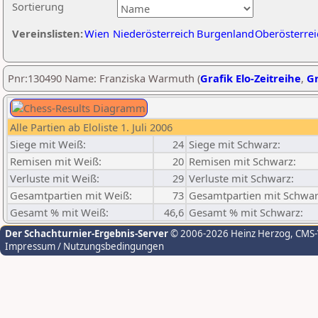
Sortierung
Vereinslisten:
Wien
Niederösterreich
Burgenland
Oberösterrei
Pnr:130490 Name: Franziska Warmuth (
Grafik Elo-Zeitreihe
,
Gr
Alle Partien ab Eloliste 1. Juli 2006
Siege mit Weiß:
24
Siege mit Schwarz:
Remisen mit Weiß:
20
Remisen mit Schwarz:
Verluste mit Weiß:
29
Verluste mit Schwarz:
Gesamtpartien mit Weiß:
73
Gesamtpartien mit Schwar
Gesamt % mit Weiß:
46,6
Gesamt % mit Schwarz:
Der Schachturnier-Ergebnis-Server
© 2006-2026 Heinz Herzog
, CMS
Impressum / Nutzungsbedingungen