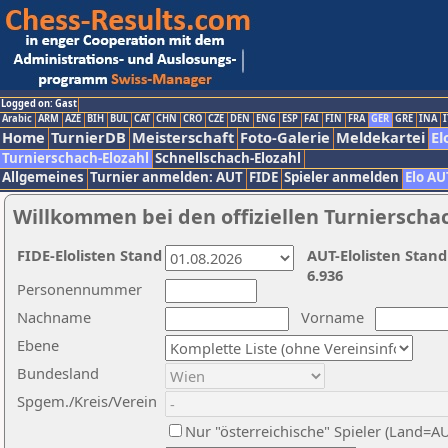
Logged on: Gast
Arabic
ARM
AZE
BIH
BUL
CAT
CHN
CRO
CZE
DEN
ENG
ESP
FAI
FIN
FRA
GER
GRE
INA
I
Home
TurnierDB
Meisterschaft
Foto-Galerie
Meldekartei
El
Turnierschach-Elozahl
Schnellschach-Elozahl
Allgemeines
Turnier anmelden: AUT
FIDE
Spieler anmelden
Elo AU
Willkommen bei den offiziellen Turnierscha
FIDE-Elolisten Stand
AUT-Elolisten Stand
6.936
Personennummer
Nachname
Vorname
Ebene
Bundesland
Spgem./Kreis/Verein
Nur "österreichische" Spieler (Land=A