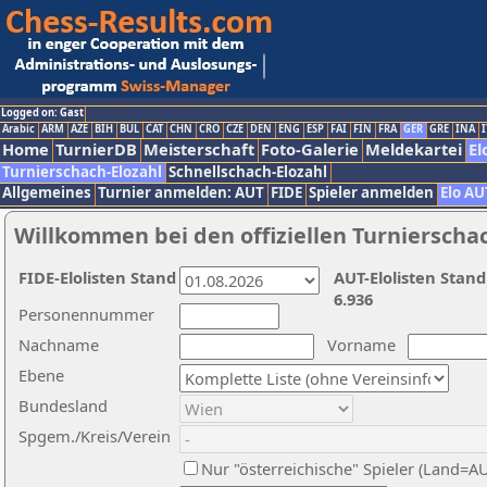
Logged on: Gast
Arabic
ARM
AZE
BIH
BUL
CAT
CHN
CRO
CZE
DEN
ENG
ESP
FAI
FIN
FRA
GER
GRE
INA
I
Home
TurnierDB
Meisterschaft
Foto-Galerie
Meldekartei
El
Turnierschach-Elozahl
Schnellschach-Elozahl
Allgemeines
Turnier anmelden: AUT
FIDE
Spieler anmelden
Elo AU
Willkommen bei den offiziellen Turnierscha
FIDE-Elolisten Stand
AUT-Elolisten Stand
6.936
Personennummer
Nachname
Vorname
Ebene
Bundesland
Spgem./Kreis/Verein
Nur "österreichische" Spieler (Land=A