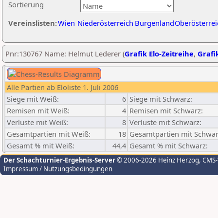
Sortierung
Vereinslisten:
Wien
Niederösterreich
Burgenland
Oberösterrei
Pnr:130767 Name: Helmut Lederer (
Grafik Elo-Zeitreihe
,
Grafik
Alle Partien ab Eloliste 1. Juli 2006
Siege mit Weiß:
6
Siege mit Schwarz:
Remisen mit Weiß:
4
Remisen mit Schwarz:
Verluste mit Weiß:
8
Verluste mit Schwarz:
Gesamtpartien mit Weiß:
18
Gesamtpartien mit Schwar
Gesamt % mit Weiß:
44,4
Gesamt % mit Schwarz:
Der Schachturnier-Ergebnis-Server
© 2006-2026 Heinz Herzog
, CMS
Impressum / Nutzungsbedingungen