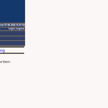
ime 07.08.2026 15:07:43
Login
Logout
artien: