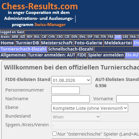
Logged on: Gast
Arabic
ARM
AZE
BIH
BUL
CAT
CHN
CRO
CZE
DEN
ENG
ESP
FAI
FIN
FRA
GER
GRE
INA
I
Home
TurnierDB
Meisterschaft
Foto-Galerie
Meldekartei
El
Turnierschach-Elozahl
Schnellschach-Elozahl
Allgemeines
Turnier anmelden: AUT
FIDE
Spieler anmelden
Elo AU
Willkommen bei den offiziellen Turnierscha
FIDE-Elolisten Stand
AUT-Elolisten Stand
6.936
Personennummer
Nachname
Vorname
Ebene
Bundesland
Spgem./Kreis/Verein
Nur "österreichische" Spieler (Land=A