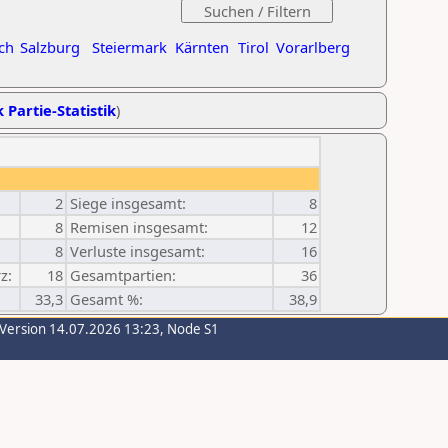
ch
Salzburg
Steiermark
Kärnten
Tirol
Vorarlberg
 Partie-Statistik
)
2
Siege insgesamt:
8
8
Remisen insgesamt:
12
8
Verluste insgesamt:
16
z:
18
Gesamtpartien:
36
33,3
Gesamt %:
38,9
-Version 14.07.2026 13:23, Node S1