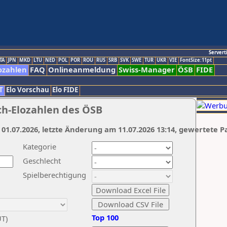
Servert
TA
JPN
MKD
LTU
NED
POL
POR
ROU
RUS
SRB
SVK
SWE
TUR
UKR
VIE
FontSize:11pt
ozahlen
FAQ
Onlineanmeldung
Swiss-Manager
ÖSB
FIDE
T
Elo Vorschau
Elo FIDE
ch-Elozahlen des ÖSB
 01.07.2026, letzte Änderung am 11.07.2026 13:14, gewertete P
Kategorie
Geschlecht
Spielberechtigung
Top 100
UT)