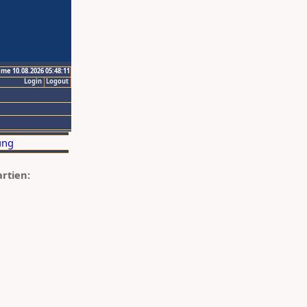
ime 10.08.2026 05:48:11
Login
Logout
artien: