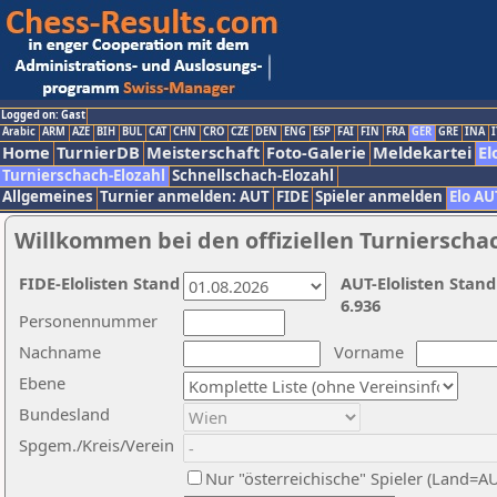
Logged on: Gast
Arabic
ARM
AZE
BIH
BUL
CAT
CHN
CRO
CZE
DEN
ENG
ESP
FAI
FIN
FRA
GER
GRE
INA
I
Home
TurnierDB
Meisterschaft
Foto-Galerie
Meldekartei
El
Turnierschach-Elozahl
Schnellschach-Elozahl
Allgemeines
Turnier anmelden: AUT
FIDE
Spieler anmelden
Elo AU
Willkommen bei den offiziellen Turnierscha
FIDE-Elolisten Stand
AUT-Elolisten Stand
6.936
Personennummer
Nachname
Vorname
Ebene
Bundesland
Spgem./Kreis/Verein
Nur "österreichische" Spieler (Land=A