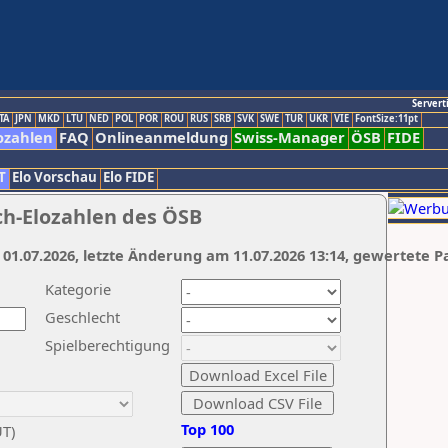
Servert
TA
JPN
MKD
LTU
NED
POL
POR
ROU
RUS
SRB
SVK
SWE
TUR
UKR
VIE
FontSize:11pt
ozahlen
FAQ
Onlineanmeldung
Swiss-Manager
ÖSB
FIDE
T
Elo Vorschau
Elo FIDE
ch-Elozahlen des ÖSB
 01.07.2026, letzte Änderung am 11.07.2026 13:14, gewertete P
Kategorie
Geschlecht
Spielberechtigung
Top 100
UT)