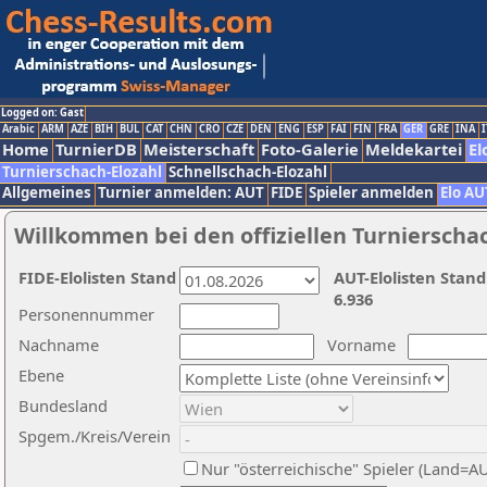
Logged on: Gast
Arabic
ARM
AZE
BIH
BUL
CAT
CHN
CRO
CZE
DEN
ENG
ESP
FAI
FIN
FRA
GER
GRE
INA
I
Home
TurnierDB
Meisterschaft
Foto-Galerie
Meldekartei
El
Turnierschach-Elozahl
Schnellschach-Elozahl
Allgemeines
Turnier anmelden: AUT
FIDE
Spieler anmelden
Elo AU
Willkommen bei den offiziellen Turnierscha
FIDE-Elolisten Stand
AUT-Elolisten Stand
6.936
Personennummer
Nachname
Vorname
Ebene
Bundesland
Spgem./Kreis/Verein
Nur "österreichische" Spieler (Land=A