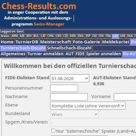
Logged on: Gast
Arabic
ARM
AZE
BIH
BUL
CAT
CHN
CRO
CZE
DEN
ENG
ESP
FAI
FIN
FRA
GER
GRE
INA
I
Home
TurnierDB
Meisterschaft
Foto-Galerie
Meldekartei
El
Turnierschach-Elozahl
Schnellschach-Elozahl
Allgemeines
Turnier anmelden: AUT
FIDE
Spieler anmelden
Elo AU
Willkommen bei den offiziellen Turnierscha
FIDE-Elolisten Stand
AUT-Elolisten Stand
6.936
Personennummer
Nachname
Vorname
Ebene
Bundesland
Spgem./Kreis/Verein
Nur "österreichische" Spieler (Land=A