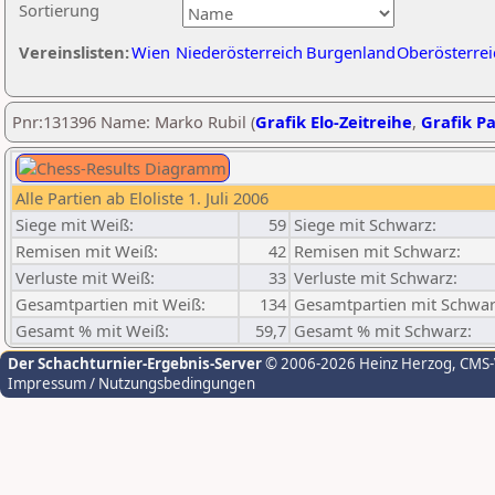
Sortierung
Vereinslisten:
Wien
Niederösterreich
Burgenland
Oberösterrei
Pnr:131396 Name: Marko Rubil (
Grafik Elo-Zeitreihe
,
Grafik Pa
Alle Partien ab Eloliste 1. Juli 2006
Siege mit Weiß:
59
Siege mit Schwarz:
Remisen mit Weiß:
42
Remisen mit Schwarz:
Verluste mit Weiß:
33
Verluste mit Schwarz:
Gesamtpartien mit Weiß:
134
Gesamtpartien mit Schwar
Gesamt % mit Weiß:
59,7
Gesamt % mit Schwarz:
Der Schachturnier-Ergebnis-Server
© 2006-2026 Heinz Herzog
, CMS
Impressum / Nutzungsbedingungen