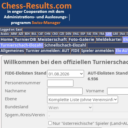
Logged on: Gast
Arabic
ARM
AZE
BIH
BUL
CAT
CHN
CRO
CZE
DEN
ENG
ESP
FAI
FIN
FRA
GER
GRE
INA
I
Home
TurnierDB
Meisterschaft
Foto-Galerie
Meldekartei
El
Turnierschach-Elozahl
Schnellschach-Elozahl
Allgemeines
Turnier anmelden: AUT
FIDE
Spieler anmelden
Elo AU
Willkommen bei den offiziellen Turnierscha
FIDE-Elolisten Stand
AUT-Elolisten Stand
6.936
Personennummer
Nachname
Vorname
Ebene
Bundesland
Spgem./Kreis/Verein
Nur "österreichische" Spieler (Land=A