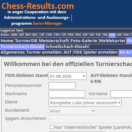
Logged on: Gast
Arabic
ARM
AZE
BIH
BUL
CAT
CHN
CRO
CZE
DEN
ENG
ESP
FAI
FIN
FRA
GER
GRE
INA
I
Home
TurnierDB
Meisterschaft
Foto-Galerie
Meldekartei
El
Turnierschach-Elozahl
Schnellschach-Elozahl
Allgemeines
Turnier anmelden: AUT
FIDE
Spieler anmelden
Elo AU
Willkommen bei den offiziellen Turnierscha
FIDE-Elolisten Stand
AUT-Elolisten Stand
6.936
Personennummer
Nachname
Vorname
Ebene
Bundesland
Spgem./Kreis/Verein
Nur "österreichische" Spieler (Land=A