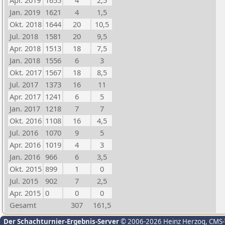
Apr. 2019
1655
4
2,5
Jan. 2019
1621
4
1,5
Okt. 2018
1644
20
10,5
Jul. 2018
1581
20
9,5
Apr. 2018
1513
18
7,5
Jan. 2018
1556
6
3
Okt. 2017
1567
18
8,5
Jul. 2017
1373
16
11
Apr. 2017
1241
6
5
Jan. 2017
1218
7
7
Okt. 2016
1108
16
4,5
Jul. 2016
1070
9
5
Apr. 2016
1019
4
3
Jan. 2016
966
6
3,5
Okt. 2015
899
1
0
Jul. 2015
902
7
2,5
Apr. 2015
0
0
0
Gesamt
307
161,5
Der Schachturnier-Ergebnis-Server
© 2006-2026 Heinz Herzog
, CMS